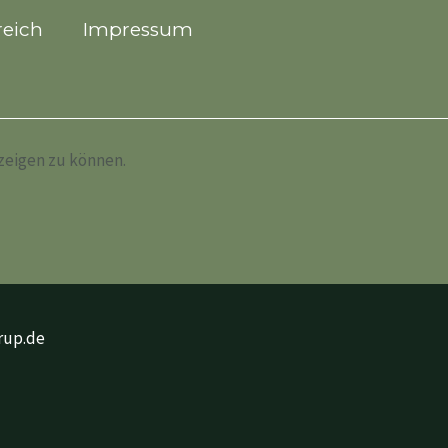
eich
Impressum
nzeigen zu können.
orup.de