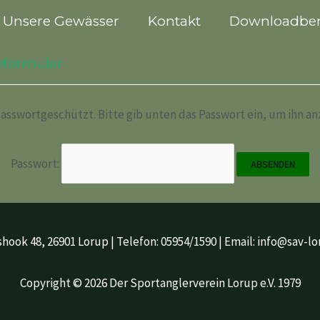
Unsere Gewässer
Kontakt
Downloadber
formular
 passwortgeschützt. Bitte gib unten das Passwort ein, um ihn a
Passwort:
hook 48, 26901 Lorup | Telefon: 05954/1590 | Email: info@sav-l
Copyright © 2026 Der Sportanglerverein Lorup e.V. 1979